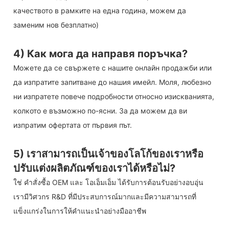
качеството в рамките на една година, можем да
заменим нов безплатно)
4) Как мога да направя поръчка?
Можете да се свържете с нашите онлайн продажби или
да изпратите запитване до нашия имейл. Моля, любезно
ни изпратете повече подробности относно изискванията,
колкото е възможно по-ясни. За да можем да ви
изпратим офертата от първия път.
5) เราสามารถเป็นเจ้าของโลโก้ของเราหรือ
ปรับแต่งผลิตภัณฑ์ของเราได้หรือไม่?
ใช่ คำสั่งซื้อ OEM และ โอเอ็มเอ็ม ได้รับการต้อนรับอย่างอบอุ่น
เรามีวิศวกร R&D ที่มีประสบการณ์มากและมีความสามารถที่
แข็งแกร่งในการให้คำแนะนำอย่างมืออาชีพ