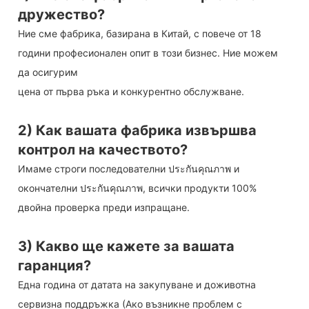
дружество?
Ние сме фабрика, базирана в Китай, с повече от 18
години професионален опит в този бизнес. Ние можем
да осигурим
цена от първа ръка и конкурентно обслужване.
2) Как вашата фабрика извършва
контрол на качеството?
Имаме строги последователни ประกันคุณภาพ и
окончателни ประกันคุณภาพ, всички продукти 100%
двойна проверка преди изпращане.
3) Какво ще кажете за вашата
гаранция?
Една година от датата на закупуване и доживотна
сервизна поддръжка (Ако възникне проблем с