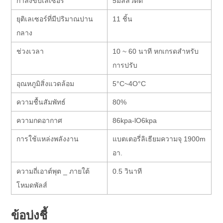
กำลังขับเลเซอร์
5มิลลิวัตต์
ยุติเลเซอร์ที่มีปริมาณปาน
11 ชิ้น
กลาง
ช่วงเวลา
10 ~ 60 นาที หกเกรดสำหรับ
การปรับ
อุณหภูมิสิ่งแวดล้อม
5°C~4O°C
ความชื้นสัมพัทธ์
80%
ความกดอากาศ
86kpa-lO6kpa
การใช้แหล่งพลังงาน
แบตเตอรี่ลิเธียมความจุ 1900m
อา.
ความถี่เอาต์พุต _ ภายใต้
0.5 วินาที
โหมดพัลส์
ข้อบ่งชี้