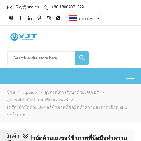

Sky@hnc.cn
+86 18062071229







ภาษาไทย


To
บ้าน
>
προϊόν
>
อุปกรณ์การรักษาด้วยเลเซอร์
>
อุปกรณ์บำบัดด้วยนาฬิกาเลเซอร์
>
เครื่องบำบัดด้วยเลเซอร์ชีวภาพที่ข้อมือทำความสะอาดเลือด 650
นาโนเมตร
สินค้า
เครื่องบำบัดด้วยเลเซอร์ชีวภาพที่ข้อมือทำความ