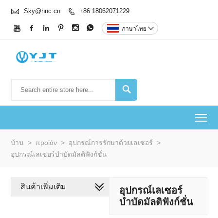

Sky@hnc.cn
+86 18062071229







ภาษาไทย


To
บ้าน
>
προϊόν
>
อุปกรณ์การรักษาด้วยเลเซอร์
>
อุปกรณ์เลเซอร์บำบัดมัลติฟังก์ชั่น
สินค้าเพิ่มเติม
อุปกรณ์เลเซอร์
บำบัดมัลติฟังก์ชั่น