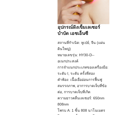
อุปกรณ์ฝังเข็มเลเซอร์
บำบัด เอชเอ็นซี
สถานที่กำเนิด: หูเป่ย์, จีน (แผ่น
ดินใหญ่)
หมายเลขรุ่น: HY30-D--
อเนกประสงค์
การจำแนกประเภทของเครื่องมือ:
ระดับ I, ระดับ ครั้งที่สอง
คำฟ้อง: เนื้อเยื่ออ่อนการฟื้นฟู
สมรรถภาพ, อาการบาดเจ็บที่ข้อ
ต่อ, การบาดเจ็บที่เกิด
ความยาวคลื่นเลเซอร์: 650nm
808nm
โพรบ A: 1 ชิ้น 808 นาโนเมตร